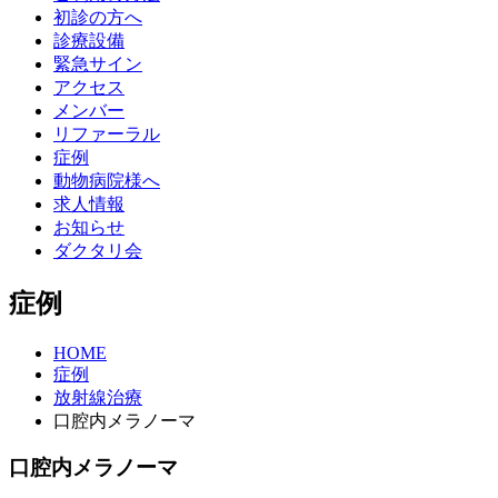
初診の方へ
診療設備
緊急サイン
アクセス
メンバー
リファーラル
症例
動物病院様へ
求人情報
お知らせ
ダクタリ会
症例
HOME
症例
放射線治療
口腔内メラノーマ
口腔内メラノーマ