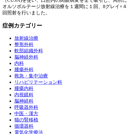
（CUSA)を使い、口腔内の肉眼病変を全て吸引し、局所に
オルソボルテージ放射線治療を１週間に１回、8グレイ×４
回照射を行いました。
症例カテゴリー
放射線治療
整形外科
軟部組織外科
脳神経外科
内科
腫瘍外科
救急・集中治療
リハビリテーション科
腫瘍内科
内視鏡科
脳神経科
呼吸器外科
中医・漢方
猫の腎移植
循環器科
電気化学療法