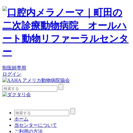
獣医師専用
ログイン
検
索:
検
索:
ホーム
当センターについて
ご利用の方法