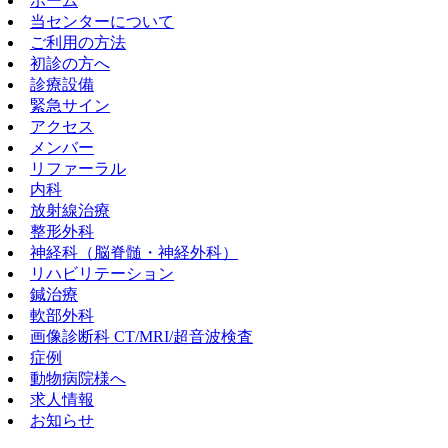
ホーム
当センターについて
ご利用の方法
初診の方へ
診療設備
緊急サイン
アクセス
メンバー
リファーラル
内科
放射線治療
整形外科
神経科（脳脊髄・神経外科）
リハビリテーション
鍼治療
軟部外科
画像診断科 CT/MRI/超音波検査
症例
動物病院様へ
求人情報
お知らせ