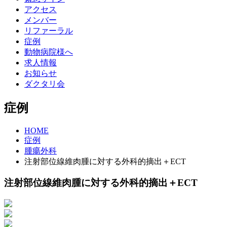
アクセス
メンバー
リファーラル
症例
動物病院様へ
求人情報
お知らせ
ダクタリ会
症例
HOME
症例
腫瘍外科
注射部位線維肉腫に対する外科的摘出＋ECT
注射部位線維肉腫に対する外科的摘出＋ECT