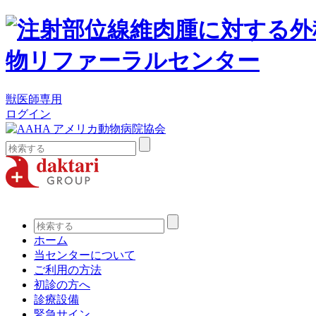
獣医師専用
ログイン
検
索:
検
索:
ホーム
当センターについて
ご利用の方法
初診の方へ
診療設備
緊急サイン