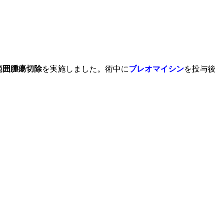
範囲腫瘍切除
を実施しました。術中に
ブレオマイシン
を投与後