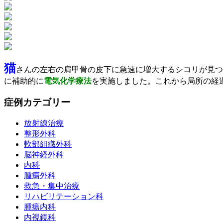
猫
さんの左右の肩甲骨の皮下に急速に増大するシコリが見つ
に補助的に
電気化学療法
を実施しました。これから局所の経
症例カテゴリー
放射線治療
整形外科
軟部組織外科
脳神経外科
内科
腫瘍外科
救急・集中治療
リハビリテーション科
腫瘍内科
内視鏡科