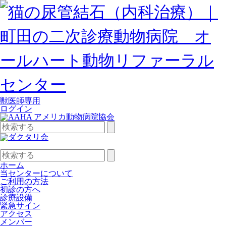
獣医師専用
ログイン
検
索:
検
索:
ホーム
当センターについて
ご利用の方法
初診の方へ
診療設備
緊急サイン
アクセス
メンバー