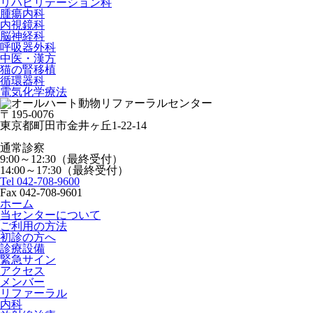
リハビリテーション科
腫瘍内科
内視鏡科
脳神経科
呼吸器外科
中医・漢方
猫の腎移植
循環器科
電気化学療法
〒195-0076
東京都町田市金井ヶ丘1-22-14
通常診察
9:00～12:30（最終受付）
14:00～17:30（最終受付）
Tel 042-708-9600
Fax 042-708-9601
ホーム
当センターについて
ご利用の方法
初診の方へ
診療設備
緊急サイン
アクセス
メンバー
リファーラル
内科