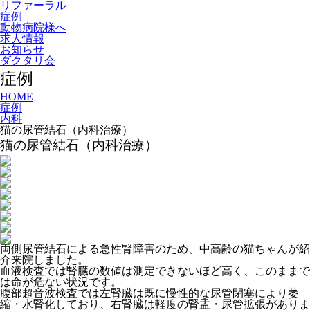
リファーラル
症例
動物病院様へ
求人情報
お知らせ
ダクタリ会
症例
HOME
症例
内科
猫の尿管結石（内科治療）
猫の尿管結石（内科治療）
両側尿管結石による急性腎障害のため、中高齢の猫ちゃんが紹
介来院しました。
血液検査では腎臓の数値は測定できないほど高く、このままで
は命が危ない状況です。
腹部超音波検査では左腎臓は既に慢性的な尿管閉塞により萎
縮・水腎化しており、右腎臓は軽度の腎盂・尿管拡張がありま