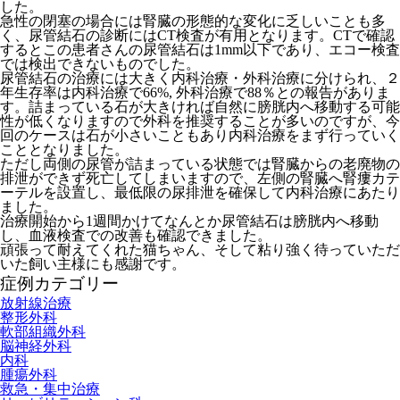
した。
急性の閉塞の場合には腎臓の形態的な変化に乏しいことも多
く、尿管結石の診断にはCT検査が有用となります。CTで確認
するとこの患者さんの尿管結石は1mm以下であり、エコー検査
では検出できないものでした。
尿管結石の治療には大きく内科治療・外科治療に分けられ、２
年生存率は内科治療で66%, 外科治療で88％との報告がありま
す。詰まっている石が大きければ自然に膀胱内へ移動する可能
性が低くなりますので外科を推奨することが多いのですが、今
回のケースは石が小さいこともあり内科治療をまず行っていく
こととなりました。
ただし両側の尿管が詰まっている状態では腎臓からの老廃物の
排泄ができず死亡してしまいますので、左側の腎臓へ腎瘻カテ
ーテルを設置し、最低限の尿排泄を確保して内科治療にあたり
ました。
治療開始から1週間かけてなんとか尿管結石は膀胱内へ移動
し、血液検査での改善も確認できました。
頑張って耐えてくれた猫ちゃん、そして粘り強く待っていただ
いた飼い主様にも感謝です。
症例カテゴリー
放射線治療
整形外科
軟部組織外科
脳神経外科
内科
腫瘍外科
救急・集中治療