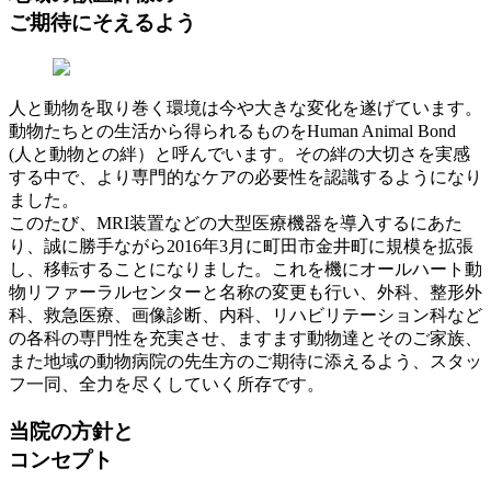
ご期待にそえるよう
人と動物を取り巻く環境は今や大きな変化を遂げています。
動物たちとの生活から得られるものをHuman Animal Bond
(人と動物との絆）と呼んでいます。その絆の大切さを実感
する中で、より専門的なケアの必要性を認識するようになり
ました。
このたび、MRI装置などの大型医療機器を導入するにあた
り、誠に勝手ながら2016年3月に町田市金井町に規模を拡張
し、移転することになりました。これを機にオールハート動
物リファーラルセンターと名称の変更も行い、外科、整形外
科、救急医療、画像診断、内科、リハビリテーション科など
の各科の専門性を充実させ、ますます動物達とそのご家族、
また地域の動物病院の先生方のご期待に添えるよう、スタッ
フ一同、全力を尽くしていく所存です。
当院の方針と
コンセプト