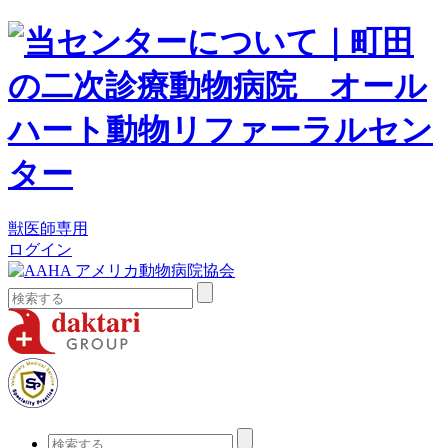
獣医師専用
ログイン
検
索:
検