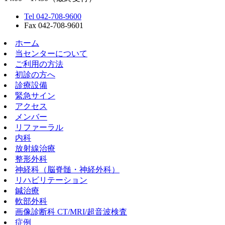
Tel 042-708-9600
Fax 042-708-9601
ホーム
当センターについて
ご利用の方法
初診の方へ
診療設備
緊急サイン
アクセス
メンバー
リファーラル
内科
放射線治療
整形外科
神経科（脳脊髄・神経外科）
リハビリテーション
鍼治療
軟部外科
画像診断科 CT/MRI/超音波検査
症例