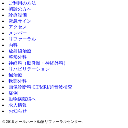
ご利用の方法
初診の方へ
診療設備
緊急サイン
アクセス
メンバー
リファーラル
内科
放射線治療
整形外科
神経科（脳脊髄・神経外科）
リハビリテーション
鍼治療
軟部外科
画像診断科 CT/MRI/超音波検査
症例
動物病院様へ
求人情報
お知らせ
© 2018 オールハート動物リファーラルセンター.