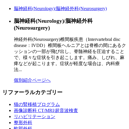
脳神経科(Neurology)/脳神経外科(Neurosurgery)
脳神経科(Neurology)/脳神経外科
(Neurosurgery)
神経外科(Neurosurgery)椎間板疾患（Intervartebral disc
disease：IVDD）椎間板ヘルニアとは脊椎の間にあるク
ッションの一部が飛び出し、脊髄神経を圧迫すること
で、様々な症状を引き起こします。痛み、しびれ、麻
痺などが起こります。症状が軽度な場合は、内科療
法...
個別紹介ページへ
リファーラルカテゴリー
猫の腎移植プログラム
画像診断科 CT/MRI/超音波検査
リハビリテーション
整形外科
軟部外科