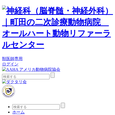
獣医師専用
ログイン
検
索:
検
索:
ホーム