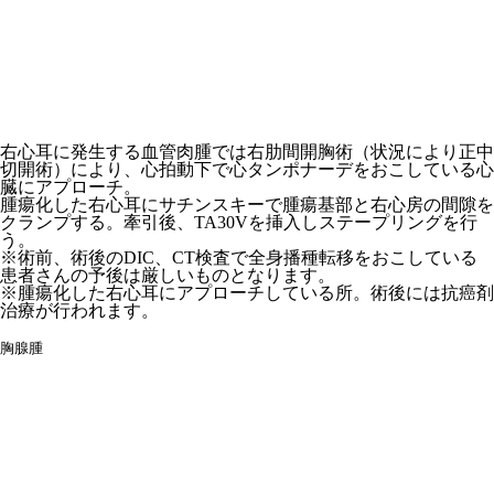
右心耳に発生する血管肉腫では右肋間開胸術（状況により正中
切開術）により、心拍動下で心タンポナーデをおこしている心
臓にアプローチ。
腫瘍化した右心耳にサチンスキーで腫瘍基部と右心房の間隙を
クランプする。牽引後、TA30Vを挿入しステープリングを行
う。
※術前、術後のDIC、CT検査で全身播種転移をおこしている
患者さんの予後は厳しいものとなります。
※腫瘍化した右心耳にアプローチしている所。術後には抗癌剤
治療が行われます。
胸腺腫