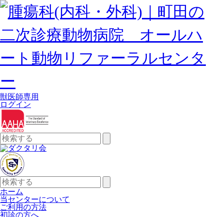
獣医師専用
ログイン
検
索:
検
索:
ホーム
当センターについて
ご利用の方法
初診の方へ