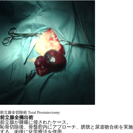
前立腺全切除術 Total Prostatectomy
前立腺全摘出術
前立腺が腫瘍に侵されたケース。
恥骨切除後、骨盤腔内にアプローチ、膀胱と尿道吻合術を実施
する。術後に化学療法を併用。