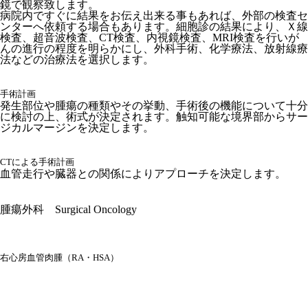
鏡で観察致します。
病院内ですぐに結果をお伝え出来る事もあれば、外部の検査セ
ンターへ依頼する場合もあります。細胞診の結果により、Ｘ線
検査、超音波検査、CT検査、内視鏡検査、MRI検査を行いが
んの進行の程度を明らかにし、外科手術、化学療法、放射線療
法などの治療法を選択します。
手術計画
発生部位や腫瘍の種類やその挙動、手術後の機能について十分
に検討の上、術式が決定されます。触知可能な境界部からサー
ジカルマージンを決定します。
CTによる手術計画
血管走行や臓器との関係によりアプローチを決定します。
腫瘍外科 Surgical Oncology
右心房血管肉腫（RA・HSA）