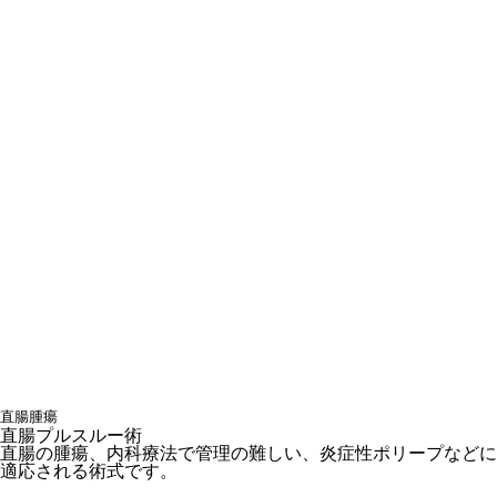
直腸腫瘍
直腸プルスルー術
直腸の腫瘍、内科療法で管理の難しい、炎症性ポリープなどに
適応される術式です。