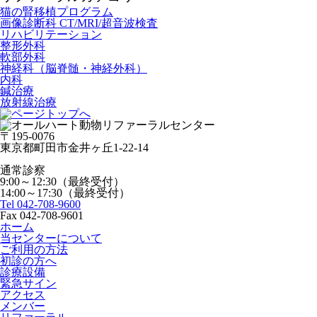
猫の腎移植プログラム
画像診断科 CT/MRI/超音波検査
リハビリテーション
整形外科
軟部外科
神経科（脳脊髄・神経外科）
内科
鍼治療
放射線治療
〒195-0076
東京都町田市金井ヶ丘1-22-14
通常診察
9:00～12:30（最終受付）
14:00～17:30（最終受付）
Tel 042-708-9600
Fax 042-708-9601
ホーム
当センターについて
ご利用の方法
初診の方へ
診療設備
緊急サイン
アクセス
メンバー