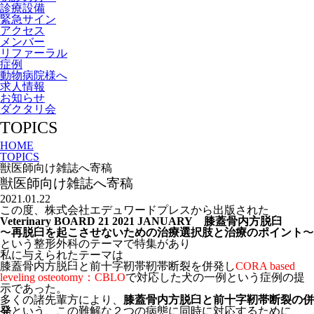
診療設備
緊急サイン
アクセス
メンバー
リファーラル
症例
動物病院様へ
求人情報
お知らせ
ダクタリ会
TOPICS
HOME
TOPICS
獣医師向け雑誌へ寄稿
獣医師向け雑誌へ寄稿
2021.01.22
この度、株式会社エデュワードプレスから出版された
Veterinary BOARD 21 2021 JANUARY
膝蓋骨内方脱臼
〜
再脱臼を起こさせないための治療選択肢と治療のポイント
〜
という整形外科のテーマで特集があり
私に与えられたテーマは
膝蓋骨内方脱臼と前十字靭帯靭帯断裂を併発し
CORA based
leveling osteotomy：CBLO
で対応した犬の一例という症例の提
示であった。
多くの諸先輩方により、
膝蓋骨内方脱臼と前十字靭帯断裂の併
発
という、この難解な２つの病態に同時に対応するために、