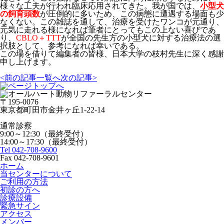
様々な工夫が行われ臨床応用されてきた。我が国では、
小型犬
の飼育頭数
が圧倒的に多いため、この病態に遭遇する場面も少
なくない。この雑誌を通して、治療を受けたワンコが元通り、
元気に走れる様になれば筆者にとってもこの上ない喜びであ
り、
CBLO＋TTT
が全国の先生方の小型犬に対する治療法の選
択肢として、参考になれば幸いである。
この場を借りて編集者の皆様、日本大学の枝村先生に深く感謝
申し上げます。
<前の記事
一覧へ
次の記事>
〒195-0076
東京都町田市金井ヶ丘1-22-14
通常診察
9:00～12:30（最終受付）
14:00～17:30（最終受付）
Tel 042-708-9600
Fax 042-708-9601
ホーム
当センターについて
ご利用の方法
初診の方へ
診療設備
緊急サイン
アクセス
メンバー