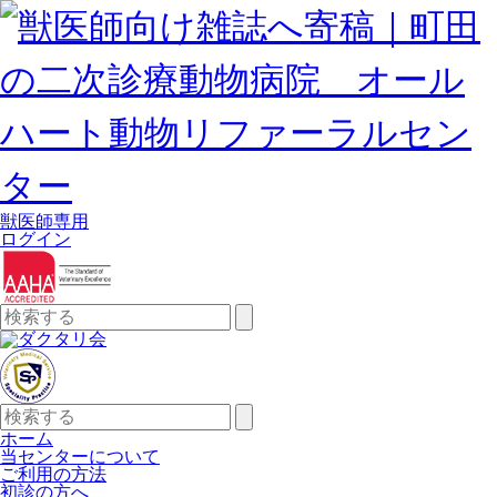
獣医師専用
ログイン
検
索:
検
索:
ホーム
当センターについて
ご利用の方法
初診の方へ