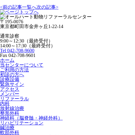
<前の記事
一覧へ
次の記事>
〒195-0076
東京都町田市金井ヶ丘1-22-14
通常診察
9:00～12:30（最終受付）
14:00～17:30（最終受付）
Tel 042-708-9600
Fax 042-708-9601
ホーム
当センターについて
ご利用の方法
初診の方へ
診療設備
緊急サイン
アクセス
メンバー
リファーラル
内科
放射線治療
整形外科
神経科（脳脊髄・神経外科）
リハビリテーション
鍼治療
軟部外科