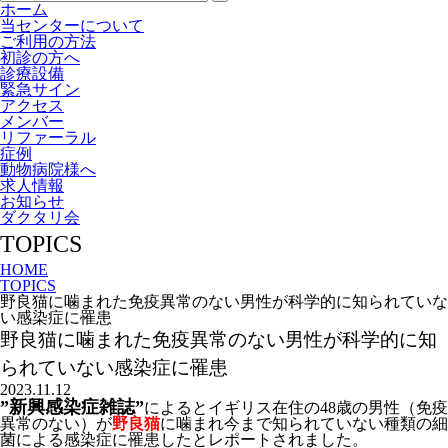
索:
ホーム
当センターについて
ご利用の方法
初診の方へ
診療設備
緊急サイン
アクセス
メンバー
リファーラル
症例
動物病院様へ
求人情報
お知らせ
ダクタリ会
TOPICS
HOME
TOPICS
野良猫に噛まれた免疫異常のない男性が科学的に知られていな
い感染症に罹患
野良猫に噛まれた免疫異常のない男性が科学的に知
られていない感染症に罹患
2023.11.12
”新興感染症雑誌”
によるとイギリス在住の48歳の男性（免疫
異常のない）が
野良猫
に噛まれ今まで知られていない種類の細
菌による感染症に罹患したとレポートされました。