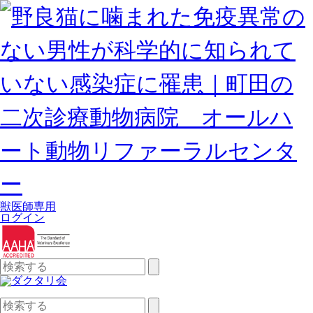
獣医師専用
ログイン
検
索:
検