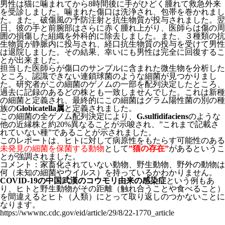
男性は猫に噛まれてから8時間後に手がひどく腫れて救急外来
を受診しました。噛まれた傷口は洗浄され、包帯を巻かれまし
た。また、破傷風の予防注射と抗生物質が投与されました。翌
日、彼の手と前腕部はさらに赤く腫れ上がり、医師らは傷の周
囲の損傷した組織を外科的に除去しました。また、３種類の抗
生物質が静脈内に投与され、経口抗生物質の投与を受けて男性
は退院しました。その結果、幸いにも男性は完全に回復するこ
とが出来ました。
担当した医師らが傷口のサンプルに含まれた微生物を分析した
ところ、認識できない連鎖球菌のような細菌が見つかりまし
た。研究者がこの細菌のゲノムの一部を配列決定したところ、
過去に記録のあるどの株とも一致しませんでした。これは新種
の細菌と定義され、最終的にこの細菌はグラム陽性菌の別の種
族の
Globicatella属
と定義されました。
この細菌の全ゲノム配列決定により、
G.sulfidifaciens
のような
他の近縁株と約20%異なることが示唆され、”これまで記載さ
れていない種”であることが示されました。
このレポートは、ヒトに対して病原性をもたらす可能性のある
未発見の細菌を保菌する動物
として
”猫の存在”
があるというこ
とが強調されました。
コメント：家畜化されていない動物、野生動物、野外の動物は
何（未知の細菌やウイルス）を持っているかわかりません。
COVID-19の中国武漢のコウモリ由来の感染症
という例もあ
り、ヒトと野生動物がその距離（触れ合うことや食べること）
を間違えるとヒト（人類）にとって取り返しのつかないことに
なります。
https://wwwnc.cdc.gov/eid/article/29/8/22-1770_article