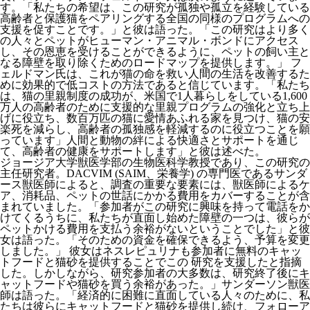
す。「私たちの希望は、この研究が孤独や孤立を経験している
高齢者と保護猫をペアリングする全国の同様のプログラムへの
支援を促すことです。」と彼は語った。「この研究はより多く
の人々とペットがヒューマン・アニマル・ボンドにアクセス
し、その恩恵を受けることができるように、ペットの飼い主と
なる障壁を取り除くためのロードマップを提供します。」 フ
ェルドマン氏は、これが猫の命を救い人間の生活を改善するた
めに効果的で低コストの方法であると信じています。「私たち
は、猫の里親制度の成功が、米国で1人暮らしをしている1,600
万人の高齢者のために支援的な里親プログラムの強化と立ち上
げに役立ち、数百万匹の猫に愛情あふれる家を見つけ、猫の安
楽死を減らし、高齢者の孤独感を軽減するのに役立つことを願
っています」人間と動物の絆による快適さとサポートを通じ
て、高齢者の健康をサポートします」と彼は述べた。
ジョージア大学獣医学部の生物医科学教授であり、この研究の
主任研究者。DACVIM (SAIM、栄養学) の専門医であるサンダ
ース獣医師によると、調査の重要な要素には、獣医師によるケ
ア、消耗品、ペットの世話にかかる費用をカバーすることが含
まれていました。「参加者がこの研究に興味を持って電話をか
けてくるうちに、私たちが直面し始めた障壁の一つは、彼らが
ペットかける費用を支払う余裕がないということでした」と彼
女は語った。「そのための資金を確保できるよう、予算を変更
しました。」 彼女はネスレピュリナも参加者に無料のキャッ
トフードと猫砂を提供することでこの 研究を支援したと指摘
した。しかしながら、研究参加者の大多数は、研究終了後にキ
ャットフードや猫砂を買う余裕があった。」サンダーソン獣医
師は語った。「経済的に困難に直面している人々のために、私
たちは彼らにキャットフードと猫砂を提供し続け、フォローア