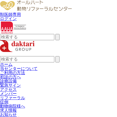
獣医師専用
ログイン
検
索:
検
索:
ホーム
当センターについて
ご利用の方法
初診の方へ
診療設備
緊急サイン
アクセス
メンバー
リファーラル
症例
動物病院様へ
求人情報
お知らせ