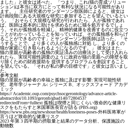
ました」と彼女は述べた。 「つまり、これ(猫の育成ソリュー
ション)は本当に双方にとって有利な状況になる可能性があり
ます。」 主任研究者のサンダーソン獣医師によると、彼女は
計画段階にある大規模な研究に参加することを望んでいるとい
う。 「おそらく大規模な研究が行われたら、人が孤独であれ
ば、医師は基本的に助けを求めるために猫を処方するでしょ
う。それが孤独感を軽減し、精神的健康を改善するのに役立つ
ことがわかっていることを知っていれば、その孤独感を和らげ
ることができるのです」とサンダーソン獣医師は語った。「そ
うすることで、より多くの人が孤独感に対処 し、より多くの
猫が家庭に引き取られるようになるのです。」 彼女はまた、
猫の里親が高齢者の孤独の実証済みの治療法として受け入れら
れたら、実現可能性調査のように政府が猫の里親への障壁を取
り除くための財政援助を 提供するプログラムを創設すること
を望んでいる。「それが私の夢の目標です」と彼女は言いまし
た。
参考文献
猫の里親が高齢者の幸福と孤独に及ぼす影響: 実現可能性研
究、老年学ジャーナ ル: シリーズ B、オックスフォード アカデ
ミック
https:// Academic.oup.com/psychsocgerontology/advance-article-
abstract/doi/10.1093/geronb/gbad140/7280453?
redirectedFrom=fulltext 孤独は喫煙と同じくらい致命的な健康リ
スクをもたらすと米国軍医長官が語る (PBS.org)
https://www.pbs.org/newshour/health/loneiness-poses-外科医将軍が
言うほど致命的な健康リスク
2023 年第 3 四半期の摂取量と結果のデータ分析、保護施設の
動物数