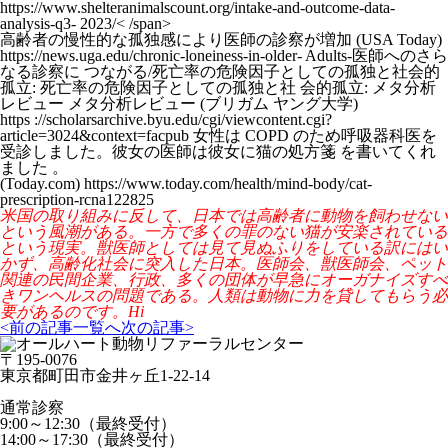
https://www.shelteranimalscount.org/intake-and-outcome-data-
analysis-q3- 2023/< /span>
高齢者の慢性的な孤独感により医師の診察が増加 (USA Today)
https://news.uga.edu/chronic-loneiness-in-older- Adults-医師へのさら
なる診察に つながる/死亡率の危険因子としての孤独と社会的
孤立: 死亡率の危険因子としての孤独と社 会的孤立: メタ分析
レビュー メタ分析レビュー (ブリガム ヤング大学)
https ://scholarsarchive.byu.edu/cgi/viewcontent.cgi?
article=3024&context=facpub 女性は COPD のため呼吸器科医を
受診しました。彼女の医師は彼女に猫の処方箋 を書いてくれ
ました 。
(Today.com) https://www.today.com/health/mind-body/cat-
prescription-rcna122825
米国の取り組みに反して、日本では高齢者に動物を飼わせない
という風潮がある。一方で多くの罪のない猫が安楽されている
という現実。獣医師としては見て見ぬふりをしている訳にはい
かず、高齢化社会に突入した日本。医師会、獣医師会、ペット
関連の民間企業、行政、多くの団体が早急にオーガナイズすべ
きワンヘルスの問題である。人類は動物に力を貸してもらう必
要があるのです。Hi
<前の記事
一覧へ
次の記事>
〒195-0076
東京都町田市金井ヶ丘1-22-14
通常診察
9:00～12:30（最終受付）
14:00～17:30（最終受付）