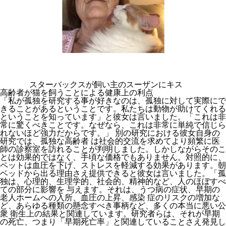
スターバックスが飼い主のスーザンにキス
高齢者が猫を飼うことによる健康上の利点
「私が孤独を研究する事が好きなのは、孤独に対して実際にで
きることがあるということです。私たちは動物が助けてくれる
ということを知っています」と彼女は言いました。「これは非
常に驚くべきことです。なぜなら、これは非常に単純で信じら
れないほど強力だからです。」 別の研究における彼女自身の
研究では、孤独な高齢者 は社会的交流を求めてより頻繁に医
師の診察室を訪れることが判明しました。しかしながらそのこ
とは効果的ではなく、手頃な価格でもありません。対照的に、
ペットは血圧を下げ、ストレスを軽減する効果があります。朝
ベッドから出る理由さえ提供できると彼女は言いました。「孤
独は、心理的、生理学的、社会的、精神的など、人のほぼすべ
ての部分に影響を 与えます。それは、うつ病の症状、早期の
老人ホームへの入所、血圧の上昇、感染 症のリスクの増加な
ど、あらゆる種類の懸念すべき事柄など、多くの本当に悪い公
衆 衛生上の結果と関連しています。研究者らは、それが早期
の死亡、つまり「早期死亡率」と関連していることさえ発見し