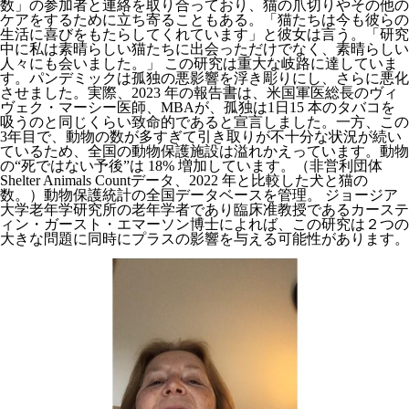
数」の参加者と連絡を取り合っており、猫の爪切りやその他の
ケアをするために立ち寄ることもある。「猫たちは今も彼らの
生活に喜びをもたらしてくれています」と彼女は言う。「研究
中に私は素晴らしい猫たちに出会っただけでなく、素晴らしい
人々にも会いました。」 この研究は重大な岐路に達していま
す。パンデミックは孤独の悪影響を浮き彫りにし、さらに悪化
させました。実際、2023 年の報告書は、米国軍医総長のヴィ
ヴェク・マーシー医師、MBAが、孤独は1日15 本のタバコを
吸うのと同じくらい致命的であると宣言しました。一方、この
3年目で、動物の数が多すぎて引き取りが不十分な状況が続い
ているため、全国の動物保護施設は溢れかえっています。動物
の“死ではない予後”は 18% 増加しています。（非営利団体
Shelter Animals Countデータ、2022 年と比較した犬と猫の
数。）動物保護統計の全国データベースを管理。 ジョージア
大学老年学研究所の老年学者であり臨床准教授であるカーステ
ィン・ガースト・エマーソン博士によれば、この研究は２つの
大きな問題に同時にプラスの影響を与える可能性があります。