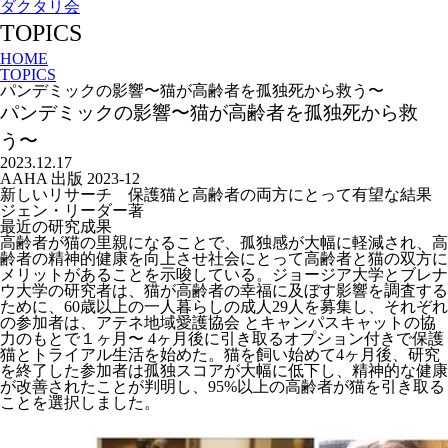
ダクタリ会
TOPICS
HOME
TOPICS
パンデミックの影響〜猫が高齢者を孤独死から救う〜
パンデミックの影響〜猫が高齢者を孤独死から救
う〜
2023.12.17
AAHA 出版 2023-12
新しいリサーチ 保護猫と高齢者の両方にとって有望な結果
ジェン・リーダー著
最近の研究成果
高齢者が猫の里親になることで、孤独感が大幅に軽減され、高
齢者の精神的健康を向上させ社会にとって高齢者と猫の双方に
メリットがあることを示唆している。ジョージア大学とブレナ
ウ大学の研究者は、猫が高齢者の幸福に及ぼす影響を調査する
ために、60歳以上の一人暮らしの成人29人を募集し、それぞれ
の参加者は、アテネ地域愛護協会 とキャンパスキャットの協
力のもとで１ヶ月〜 4ヶ月後に引き取るオプション付きで保護
猫とトライアル生活を始めた。猫を飼い始めて4ヶ月後、研究
を終了した参加者は孤独スコアが大幅に低下し、精神的な健康
が改善されたことが判明し、95%以上の高齢者が猫を引き取る
ことを選択しました。