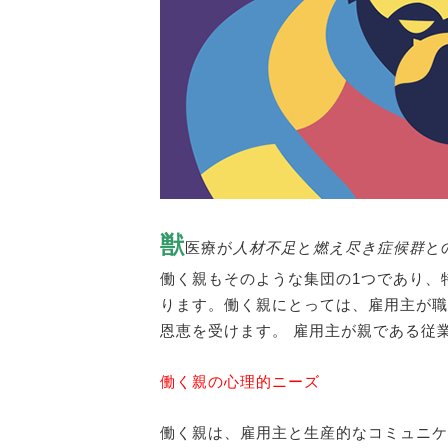
獣
医療が
人材不足
と
燃え尽き症候群
と
働く親もそのような集団の1つであり、
ります。働く親にとっては、雇用主が職
恩恵を受けます。 雇用主が親である従
働く親の心理的ニーズ
働く親は、雇用主と生産的なコミュニケ