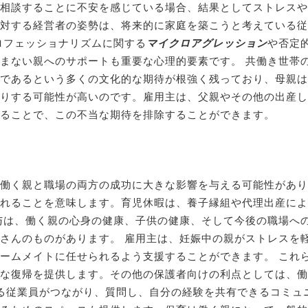
緊急サイン
相談することに不安を感じている場合、結果としてストレスや
対する経営者の姿勢は、将来的に家庭を築こうと考えている従
アクセス
ロフェッショナリズムに関する
マイクロアグレッション
や否定
まない親へのサポートも重要な心理的要素です。 共働き世帯
メンバー
であるという多くの文化的な期待が根強く残っており、母親は
りする可能性が高いのです。雇用主は、父親やその他の出産し
リファーラル
ることで、この不当な期待を排除することができます。
症例
動物病院様へ
働く親と職場の両方の成功に大きな影響を与える可能性があり
求人情報
れることを意味します。育児休暇は、養子縁組や代理出産によ
与は、働く親の心身の健康、子供の健康、そして今後の職場へ
お知らせ
さんのものがあります。 雇用主は、妊娠中の親がストレスを
ームメイトに任せられるよう支援することができます。 これ
ダクタリ会
復帰を提供します。その他の保護者向けの利点としては、働く親
る従業員がつながり、質問し、自分の経験を共有できるコミュニ