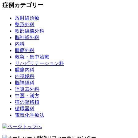
症例カテゴリー
放射線治療
整形外科
軟部組織外科
脳神経外科
内科
腫瘍外科
救急・集中治療
リハビリテーション科
腫瘍内科
内視鏡科
脳神経科
呼吸器外科
中医・漢方
猫の腎移植
循環器科
電気化学療法