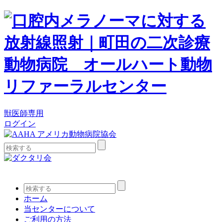
獣医師専用
ログイン
検
索:
検
索:
ホーム
当センターについて
ご利用の方法