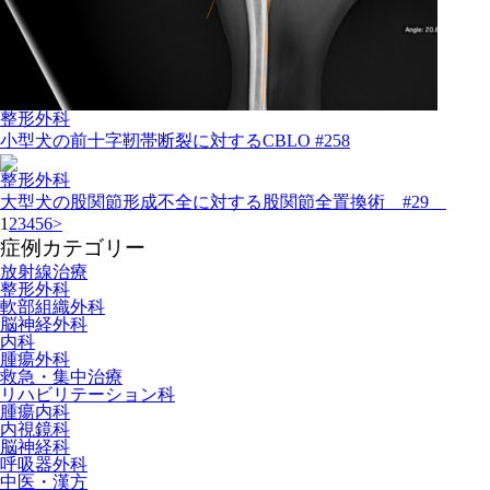
整形外科
小型犬の前十字靭帯断裂に対するCBLO #258
整形外科
大型犬の股関節形成不全に対する股関節全置換術 #29
1
2
3
4
5
6
>
症例カテゴリー
放射線治療
整形外科
軟部組織外科
脳神経外科
内科
腫瘍外科
救急・集中治療
リハビリテーション科
腫瘍内科
内視鏡科
脳神経科
呼吸器外科
中医・漢方