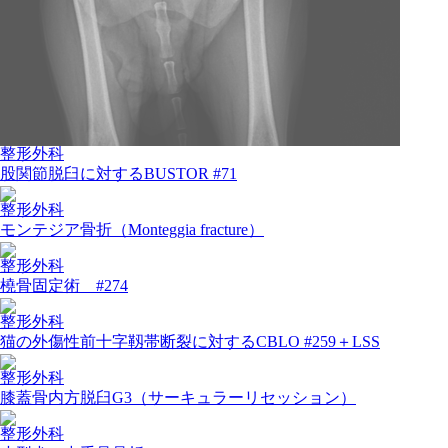
整形外科
股関節脱臼に対するBUSTOR #71
整形外科
モンテジア骨折（Monteggia fracture）
整形外科
橈骨固定術 #274
整形外科
猫の外傷性前十字靱帯断裂に対するCBLO #259＋LSS
整形外科
膝蓋骨内方脱臼G3（サーキュラーリセッション）
整形外科