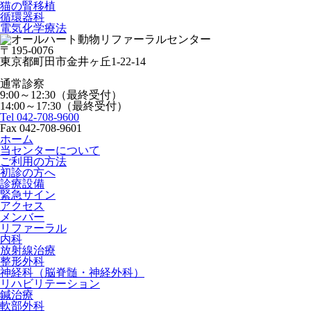
猫の腎移植
循環器科
電気化学療法
〒195-0076
東京都町田市金井ヶ丘1-22-14
通常診察
9:00～12:30（最終受付）
14:00～17:30（最終受付）
Tel 042-708-9600
Fax 042-708-9601
ホーム
当センターについて
ご利用の方法
初診の方へ
診療設備
緊急サイン
アクセス
メンバー
リファーラル
内科
放射線治療
整形外科
神経科（脳脊髄・神経外科）
リハビリテーション
鍼治療
軟部外科