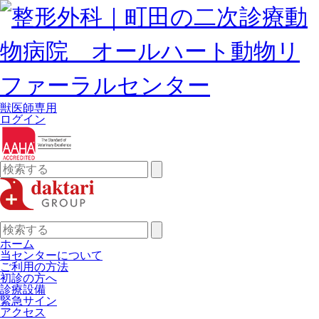
獣医師専用
ログイン
検
索:
検
索:
ホーム
当センターについて
ご利用の方法
初診の方へ
診療設備
緊急サイン
アクセス