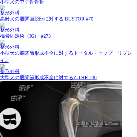
小型犬の中手骨骨折
整形外科
高齢犬の股関節脱臼に対する BUSTOR #70
整形外科
橈骨固定術（IG) #273
整形外科
小型犬の股関節形成不全に対するトータル・ヒップ・リプレ
イ...
整形外科
大型犬の股関節形成不全に対するZ-THR #30