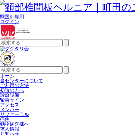
獣医師専用
ログイン
検
索:
検
索:
ホーム
当センターについて
ご利用の方法
初診の方へ
診療設備
緊急サイン
アクセス
メンバー
リファーラル
症例
動物病院様へ
求人情報
お知らせ