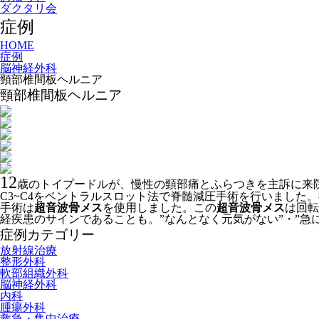
ダクタリ会
症例
HOME
症例
脳神経外科
頸部椎間板ヘルニア
頸部椎間板ヘルニア
12
歳のトイプードルが、慢性の頸部痛とふらつきを主訴に来院
C3~C4をベントラルスロット法で脊髄減圧手術を行いまし
手術は
超音波骨メス
を使用しました。この
超音波骨メス
は回転
経疾患のサインであることも。”なんとなく元気がない”・”急
症例カテゴリー
放射線治療
整形外科
軟部組織外科
脳神経外科
内科
腫瘍外科
救急・集中治療