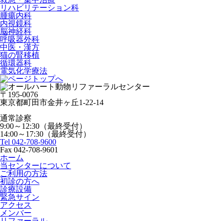
リハビリテーション科
腫瘍内科
内視鏡科
脳神経科
呼吸器外科
中医・漢方
猫の腎移植
循環器科
電気化学療法
〒195-0076
東京都町田市金井ヶ丘1-22-14
通常診察
9:00～12:30（最終受付）
14:00～17:30（最終受付）
Tel 042-708-9600
Fax 042-708-9601
ホーム
当センターについて
ご利用の方法
初診の方へ
診療設備
緊急サイン
アクセス
メンバー
リファーラル