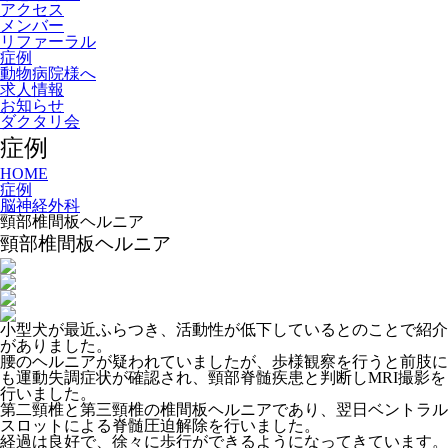
アクセス
メンバー
リファーラル
症例
動物病院様へ
求人情報
お知らせ
ダクタリ会
症例
HOME
症例
脳神経外科
頸部椎間板ヘルニア
頸部椎間板ヘルニア
小型犬が最近ふらつき、活動性が低下しているとのことで紹介
がありました。
腰のヘルニアが疑われていましたが、歩様観察を行うと前肢に
も運動失調症状が確認され、頸部脊髄疾患と判断しMRI撮影を
行いました。
第二頸椎と第三頸椎の椎間板ヘルニアであり、翌日ベントラル
スロットによる脊髄圧迫解除を行いました。
経過は良好で、徐々に歩行ができるようになってきています。