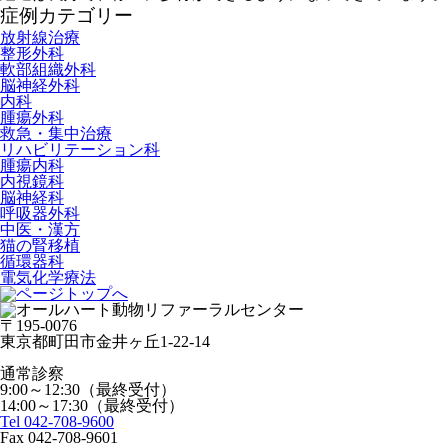
症例カテゴリー
放射線治療
整形外科
軟部組織外科
脳神経外科
内科
腫瘍外科
救急・集中治療
リハビリテーション科
腫瘍内科
内視鏡科
脳神経科
呼吸器外科
中医・漢方
猫の腎移植
循環器科
電気化学療法
〒195-0076
東京都町田市金井ヶ丘1-22-14
通常診察
9:00～12:30（最終受付）
14:00～17:30（最終受付）
Tel 042-708-9600
Fax 042-708-9601