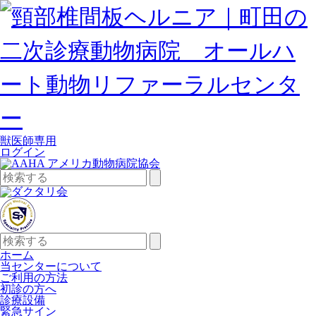
獣医師専用
ログイン
検
索:
検
索:
ホーム
当センターについて
ご利用の方法
初診の方へ
診療設備
緊急サイン