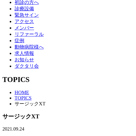
初診の方へ
診療設備
緊急サイン
アクセス
メンバー
リファーラル
症例
動物病院様へ
求人情報
お知らせ
ダクタリ会
TOPICS
HOME
TOPICS
サージックXT
サージックXT
2021.09.24