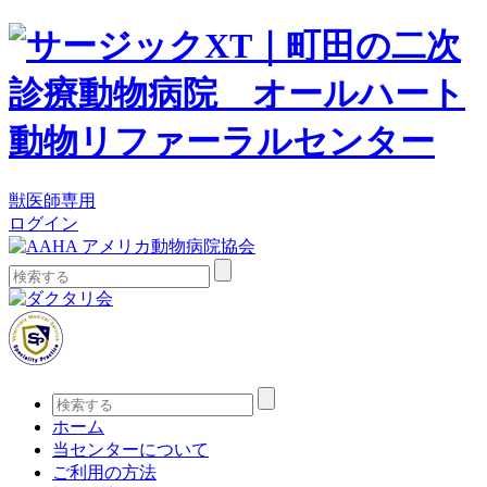
獣医師専用
ログイン
検
索:
検
索:
ホーム
当センターについて
ご利用の方法