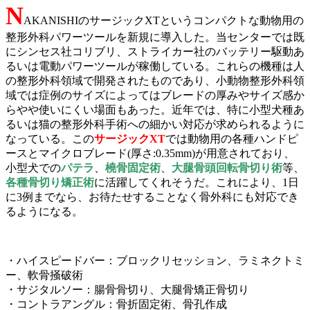
N
AKANISHIのサージックXTというコンパクトな動物用の
整形外科パワーツールを新規に導入した。当センターでは既
にシンセス社コリブリ、ストライカー社のバッテリー駆動あ
るいは電動パワーツールが稼働している。これらの機種は人
の整形外科領域で開発されたものであり、小動物整形外科領
域では症例のサイズによってはブレードの厚みやサイズ感か
らやや使いにくい場面もあった。近年では、特に小型犬種あ
るいは猫の整形外科手術への細かい対応が求められるように
なっている。この
サージックXT
では動物用の各種ハンドピ
ースとマイクロブレード(厚さ:0.35mm)が用意されており、
小型犬での
パテラ
、
橈骨固定術
、
大腿骨頭回転骨切り術
等、
各種骨切り矯正術
に活躍してくれそうだ。これにより、1日
に3例までなら、お待たせすることなく骨外科にも対応でき
るようになる。
・ハイスピードバー：ブロックリセッション、ラミネクトミ
ー、軟骨掻破術
・サジタルソー：腸骨骨切り、大腿骨矯正骨切り
・コントラアングル：骨折固定術、骨孔作成