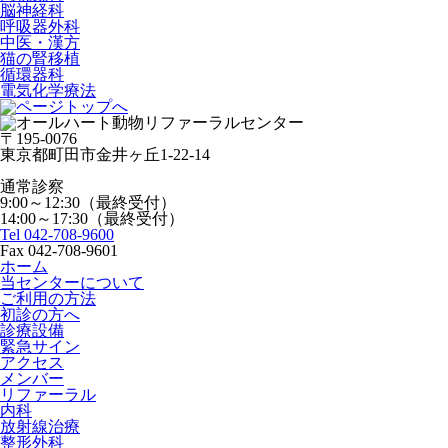
脳神経科
呼吸器外科
中医・漢方
猫の腎移植
循環器科
電気化学療法
〒195-0076
東京都町田市金井ヶ丘1-22-14
通常診察
9:00～12:30（最終受付）
14:00～17:30（最終受付）
Tel 042-708-9600
Fax 042-708-9601
ホーム
当センターについて
ご利用の方法
初診の方へ
診療設備
緊急サイン
アクセス
メンバー
リファーラル
内科
放射線治療
整形外科