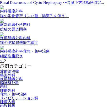
Renal Descensus and Cysto-Nephropexy 〜腎臓下方移動膀胱腎...
内科腫瘍外科
猫の消化管型リンパ腫（腸穿孔を伴う）
軟部組織外科内科
雄猫の尿道閉塞
軟部組織外科内科
猫の甲状腺機能亢進症
内科腫瘍外科救急・集中治療
細菌性腹膜炎
<
1
2
症例カテゴリー
放射線治療
整形外科
軟部組織外科
脳神経外科
内科
腫瘍外科
救急・集中治療
リハビリテーション科
腫瘍内科
内視鏡科