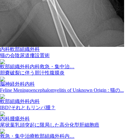
内科軟部組織外科
猫の会陰尿道瘻設置術
軟部組織外科内科救急・集中治…
胆嚢破裂に伴う胆汁性腹膜炎
脳神経外科内科
Feline Meningoencephalomyelitis of Unknown Origin : 猫の...
軟部組織外科内科
IBD?それともリンパ腫？
内科腫瘍外科
尾状葉乳頭突起に限局した高分化型肝細胞癌
救急・集中治療軟部組織外科内…