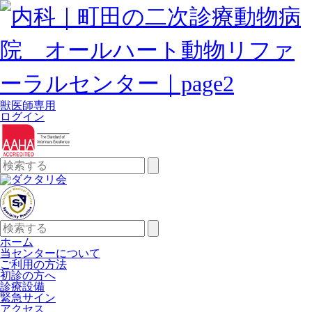
獣医師専用
ログイン
検
索:
検
索:
ホーム
当センターについて
ご利用の方法
初診の方へ
診療設備
緊急サイン
アクセス