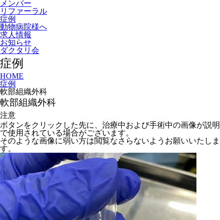
メンバー
リファーラル
症例
動物病院様へ
求人情報
お知らせ
ダクタリ会
症例
HOME
症例
軟部組織外科
軟部組織外科
注意
ボタンをクリックした先に、治療中および手術中の画像が説明
で使用されている場合がございます。
そのような画像に弱い方は閲覧なさらないようお願いいたしま
す。